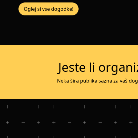
Oglej si vse dogodke!
Jeste li organ
Neka šira publika sazna za vaš dog