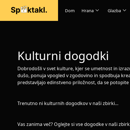
expand_more
expand_more
Dom
Hrana
Glazba
Kulturni dogodki
Dobrodošli v svet kulture, kjer se umetnost in izraz
dušo, ponuja vpogled v zgodovino in spodbuja kreativn
predstavljajo edinstveno priložnost, da se potopite 
Trenutno ni kulturnih dogodkov v naši zbirki...
Vas zanima več? Oglejte si vse dogodke v naši zbirki