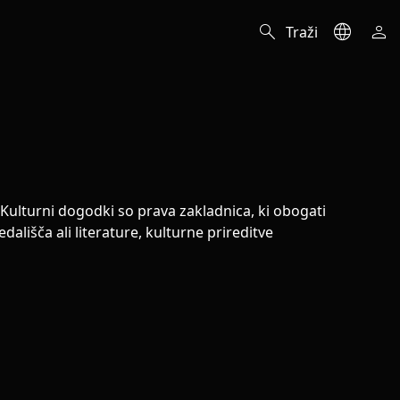
e
search
language
person
Traži
. Kulturni dogodki so prava zakladnica, ki obogati
dališča ali literature, kulturne prireditve