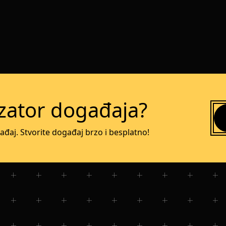
izator događaja?
ađaj. Stvorite događaj brzo i besplatno!