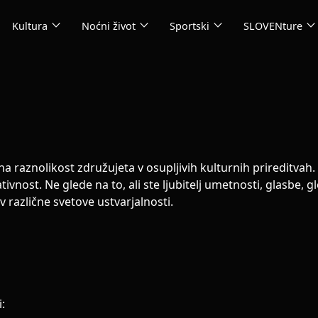
expand_more
expand_more
expand_more
expand_mor
Kultura
Noćni život
Sportski
SLOVENture
na raznolikost združujeta v osupljivih kulturnih prireditvah
ost. Ne glede na to, ali ste ljubitelj umetnosti, glasbe, gle
v različne svetove ustvarjalnosti.
: